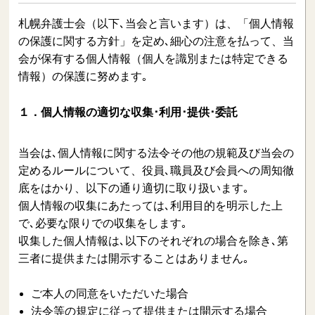
札幌弁護士会（以下､当会と言います）は、「個人情報
遺言
後見・民事信託
の保護に関する方針」を定め､細心の注意を払って、当
会が保有する個人情報（個人を識別または特定できる
詐欺・悪徳商法
医療トラブル
情報）の保護に努めます｡
金融トラブル
住宅トラブル
１．個人情報の適切な収集･利用･提供･委託
労働問題
刑事事件
当会は､個人情報に関する法令その他の規範及び当会の
定めるルールについて、役員､職員及び会員への周知徹
底をはかり、以下の通り適切に取り扱います｡
弁護士への相談・依頼
その他
個人情報の収集にあたっては､利用目的を明示した上
で､必要な限りでの収集をします｡
収集した個人情報は､以下のそれぞれの場合を除き､第
知りたいキーワードで直接検索もできます。
三者に提供または開示することはありません｡
ご本人の同意をいただいた場合
法令等の規定に従って提供または開示する場合