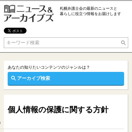
札幌弁護士会の最新のニュースと
暮らしに役立つ情報をお届けします
あなたの知りたいコンテンツのジャンルは？
離婚
不倫
あなたの知りたいコンテンツのジャンルは？
ＤＶ
借金問題
アーカイブ検索
インターネット
交通事故
個人情報の保護に関する方針
犯罪被害
セクハラ
ＡＤＲ
相続