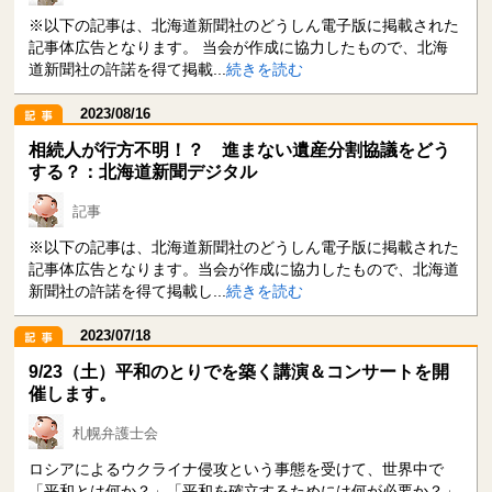
※以下の記事は、北海道新聞社のどうしん電子版に掲載された
遺言
後見・民事信託
記事体広告となります。 当会が作成に協力したもので、北海
道新聞社の許諾を得て掲載...
続きを読む
詐欺・悪徳商法
医療トラブル
2023/08/16
相続人が行方不明！？ 進まない遺産分割協議をどう
する？：北海道新聞デジタル
金融トラブル
住宅トラブル
記事
労働問題
刑事事件
※以下の記事は、北海道新聞社のどうしん電子版に掲載された
記事体広告となります。当会が作成に協力したもので、北海道
新聞社の許諾を得て掲載し...
続きを読む
弁護士への相談・依頼
その他
2023/07/18
9/23（土）平和のとりでを築く講演＆コンサートを開
催します。
知りたいキーワードで直接検索もできます。
札幌弁護士会
ロシアによるウクライナ侵攻という事態を受けて、世界中で
「平和とは何か？」「平和を確立するためには何が必要か？」