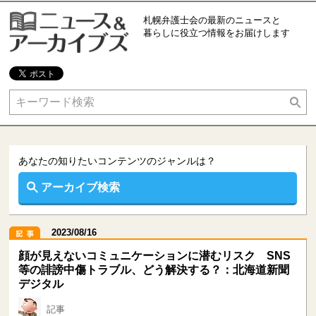
札幌弁護士会の最新のニュースと
暮らしに役立つ情報をお届けします
あなたの知りたいコンテンツのジャンルは？
離婚
不倫
あなたの知りたいコンテンツのジャンルは？
ＤＶ
借金問題
アーカイブ検索
インターネット
交通事故
2023/08/16
顔が見えないコミュニケーションに潜むリスク SNS
犯罪被害
セクハラ
等の誹謗中傷トラブル、どう解決する？：北海道新聞
デジタル
ＡＤＲ
相続
記事