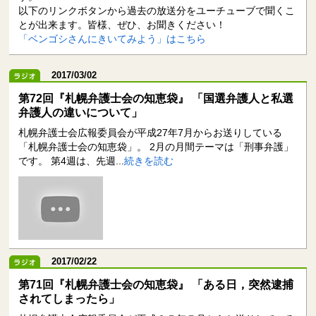
以下のリンクボタンから過去の放送分をユーチューブで聞くこ
とが出来ます。皆様、ぜひ、お聞きください！
遺言
後見・民事信託
「ベンゴシさんにきいてみよう」はこちら
詐欺・悪徳商法
医療トラブル
2017/03/02
第72回『札幌弁護士会の知恵袋』 「国選弁護人と私選
金融トラブル
住宅トラブル
弁護人の違いについて」
札幌弁護士会広報委員会が平成27年7月からお送りしている
「札幌弁護士会の知恵袋」。 2月の月間テーマは「刑事弁護」
労働問題
刑事事件
です。 第4週は、先週...
続きを読む
弁護士への相談・依頼
その他
知りたいキーワードで直接検索もできます。
2017/02/22
第71回『札幌弁護士会の知恵袋』 「ある日，突然逮捕
されてしまったら」